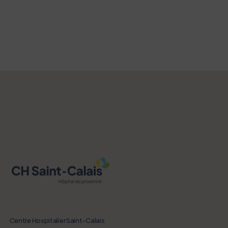
L’écoconception, ça vous concerne
aussi !
Nous avons développé ce site Internet dans le cadre
d’une démarche forte d’écoconception.
Si vous aussi vous souhaitez diminuer drastiquement
les besoins énergétiques nécessaires à votre
navigation, vous pouvez
le parcourir dans son Mode Eco. Celui-ci sollicitera
très peu nos serveurs et vous deviendrez ainsi un
acteur majeur de l’écoconception.
Merci pour votre contribution !
Activer le mode éco
Annuler
Centre Hospitalier Saint-Calais