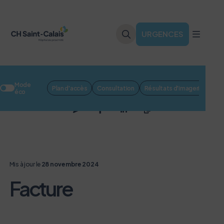
URGENCES
R
Mode
Plan d'accès
Consultation
Résultats d'imagerie
Fac
éco
Mis à jour le
28 novembre 2024
Facture