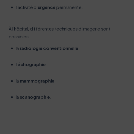
navigation, vous pouvez
l’activité d’
urgence
permanente.
le parcourir dans son Mode Eco. Celui-ci sollicitera
très peu nos serveurs et vous deviendrez ainsi un
acteur majeur de l’écoconception.
À l’hôpital, différentes techniques d’imagerie sont
Merci pour votre contribution !
possibles :
la
radiologie conventionnelle
Activer le mode éco
Annuler
l’
échographie
la
mammographie
la
scanographie
.