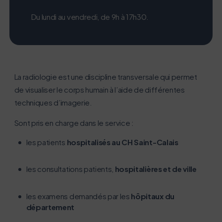
Du lundi au vendredi, de 9h à 17h30.
La radiologie est une discipline transversale qui permet
de visualiser le corps humain à l’aide de différentes
techniques d’imagerie.
Sont pris en charge dans le service :
L’écoconception, ça vous concerne
aussi !
les patients
hospitalisés au CH Saint-Calais
Nous avons développé ce site Internet dans le cadre
les consultations patients,
hospitalières et de ville
d’une démarche forte d’écoconception.
les examens demandés par les
hôpitaux du
Si vous aussi vous souhaitez diminuer drastiquement
département
les besoins énergétiques nécessaires à votre