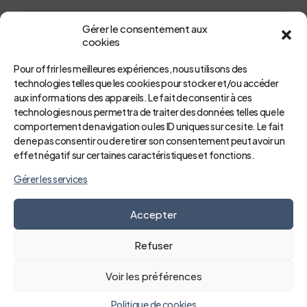
Gérer le consentement aux
Résultats d’imagerie
cookies
Pour offrir les meilleures expériences, nous utilisons des
technologies telles que les cookies pour stocker et/ou accéder
aux informations des appareils. Le fait de consentir à ces
technologies nous permettra de traiter des données telles que le
comportement de navigation ou les ID uniques sur ce site. Le fait
de ne pas consentir ou de retirer son consentement peut avoir un
effet négatif sur certaines caractéristiques et fonctions.
Gérer les services
Accepter
Refuser
Voir les préférences
Politique de cookies